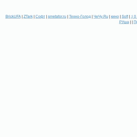
BrickUFA
|
ZTark
|
Софт
|
smetafor.ru
|
Техно-Голод
|
ЧеЧу.Ru
|
кино
|
Soft
|
:( 0
РУша
| |
П