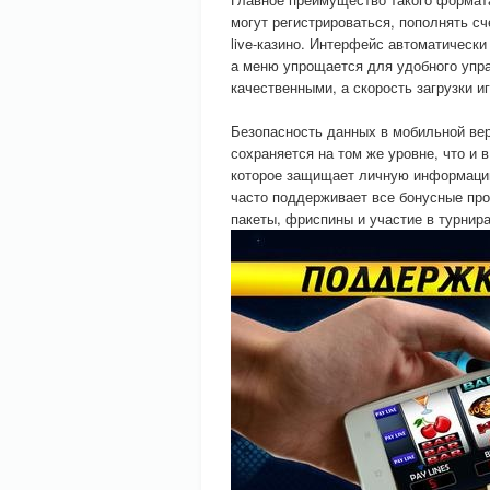
могут регистрироваться, пополнять сч
live-казино. Интерфейс автоматически
а меню упрощается для удобного упр
качественными, а скорость загрузки 
Безопасность данных в мобильной ве
сохраняется на том же уровне, что и
которое защищает личную информацию
часто поддерживает все бонусные про
пакеты, фриспины и участие в турнира