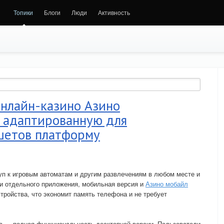
Топики
Блоги
Люди
Активность
онлайн-казино Азино
й адаптированную для
шетов платформу
уп к игровым автоматам и другим развлечениям в любом месте и
ки отдельного приложения, мобильная версия и
Азино мобайл
тройства, что экономит память телефона и не требует
а — полная функциональность десктопной версии. Пользователи