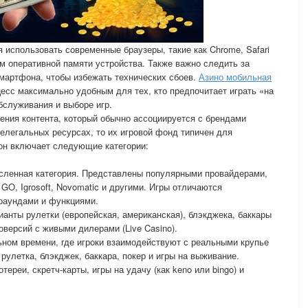
 использовать современные браузеры, такие как Chrome, Safari
ем оперативной памяти устройства. Также важно следить за
мартфона, чтобы избежать технических сбоев.
Азино мобильная
есс максимально удобным для тех, кто предпочитает играть «на
обслуживания и выборе игр.
рения контента, который обычно ассоциируется с брендами
елегальных ресурсах, то их игровой фонд типичен для
он включает следующие категории:
сленная категория. Представлены популярными провайдерами,
n GO, Igrosoft, Novomatic и другими. Игры отличаются
 раундами и функциями.
анты рулетки (европейская, американская), блэкджека, баккары
оверсий с живыми дилерами (Live Casino).
льном времени, где игроки взаимодействуют с реальными крупье
улетка, блэкджек, баккара, покер и игры на выживание.
ереи, скретч-карты, игры на удачу (как keno или bingo) и