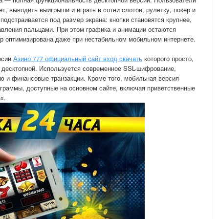
ет, выводить выигрыши и играть в сотни слотов, рулетку, покер и
 подстраивается под размер экрана: кнопки становятся крупнее,
авления пальцами. При этом графика и анимации остаются
игр оптимизирована даже при нестабильном мобильном интернете.
рсии
Азино 777 официальный сайт вход скачать
которого просто,
 в десктопной. Используется современное SSL-шифрование,
 и финансовые транзакции. Кроме того, мобильная версия
граммы, доступные на основном сайте, включая приветственные
х.