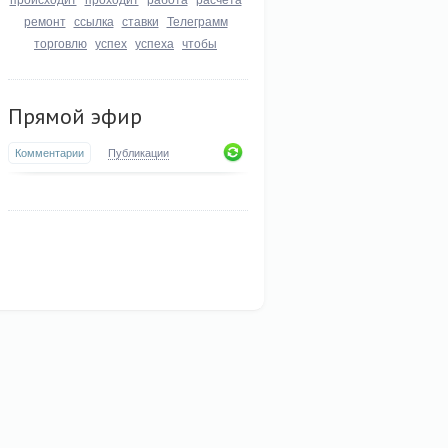
ремонт
ссылка
ставки
Телеграмм
торговлю
успех
успеха
чтобы
Прямой эфир
Комментарии
Публикации