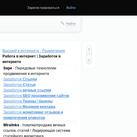
Зарегистрироваться
Войти
Найти
Высший в интернете - Развлечение
Работа в интернет | Заработок в
интернете
Sape
- Передовые технологии
продвижения в интернете
Заработок
Ссылки
Заработок
Статьи
Заработок
вечные ссылки
Заработок
SEO продвижения сайтов
Заработок
Тизеры / банеры
Заработок
Мединая реклама
Заработок
мониторинг отзывов и
привлечения клиентов
Miralinks
- покупка\продажа вечных
ссылок, статей ! Лидирующая система
статейного маркетинга .