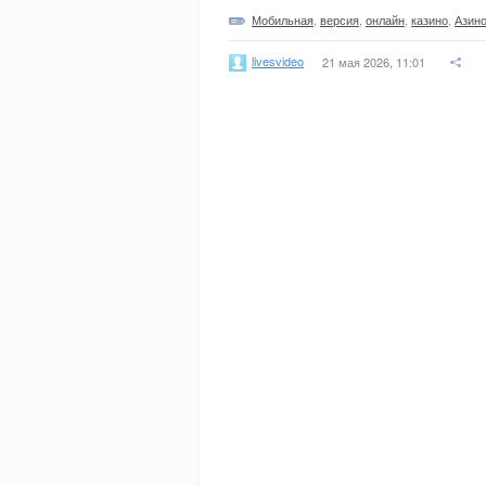
Мобильная
,
версия
,
онлайн
,
казино
,
Азин
livesvideo
21 мая 2026, 11:01