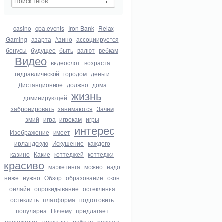
casino
cpa.events
Iron Bank
Relax
Gaming
азарта
Азино
ассоциируется
бонусы
будущее
быть
валют
вебкам
Видео
видеослот
возраста
гидравлической
городом
деньги
Дистанционное
должно
дома
жизнь
доминирующей
забронировать
занимаются
Зачем
змий
игра
игрокам
игры
интерес
Изображение
имеет
ирландскую
Искушение
каждого
казино
Какие
коттеджей
коттеджи
красиво
маркетинга
можно
надо
ниже
нужно
Обзор
образование
окон
онлайн
опрокидывание
остекления
остеклить
платформа
подготовить
популярна
Почему
предлагает
происходит
проходит
работа
расчета