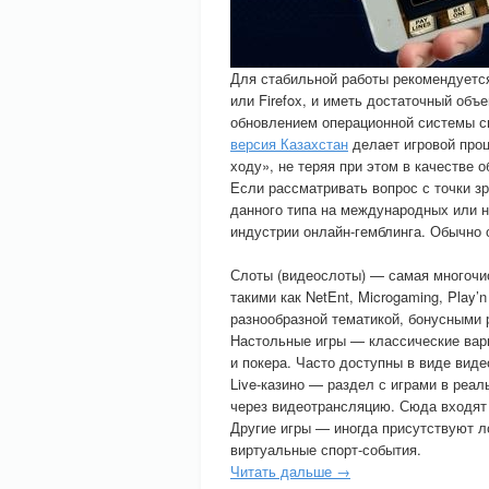
Для стабильной работы рекомендуется
или Firefox, и иметь достаточный объ
обновлением операционной системы с
версия Казахстан
делает игровой проц
ходу», не теряя при этом в качестве 
Если рассматривать вопрос с точки з
данного типа на международных или н
индустрии онлайн-гемблинга. Обычно 
Слоты (видеослоты) — самая многочи
такими как NetEnt, Microgaming, Play’
разнообразной тематикой, бонусными
Настольные игры — классические вари
и покера. Часто доступны в виде виде
Live-казино — раздел с играми в реа
через видеотрансляцию. Сюда входят р
Другие игры — иногда присутствуют лот
виртуальные спорт-события.
Читать дальше →