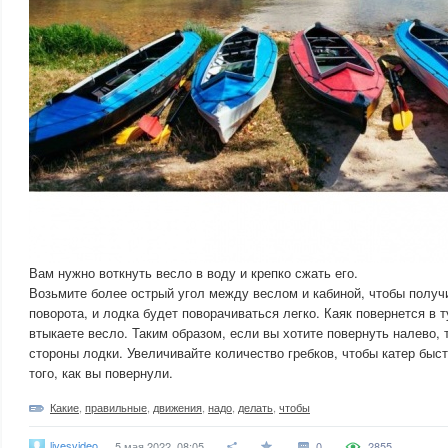
Вам нужно воткнуть весло в воду и крепко сжать его.
Возьмите более острый угол между веслом и кабиной, чтобы получ
поворота, и лодка будет поворачиваться легко. Каяк повернется в т
втыкаете весло. Таким образом, если вы хотите повернуть налево, 
стороны лодки. Увеличивайте количество гребков, чтобы катер быс
того, как вы повернули.
Какие
,
правильные
,
движения
,
надо
,
делать
,
чтобы
livesvideo
5 мая 2022, 08:05
0
2855