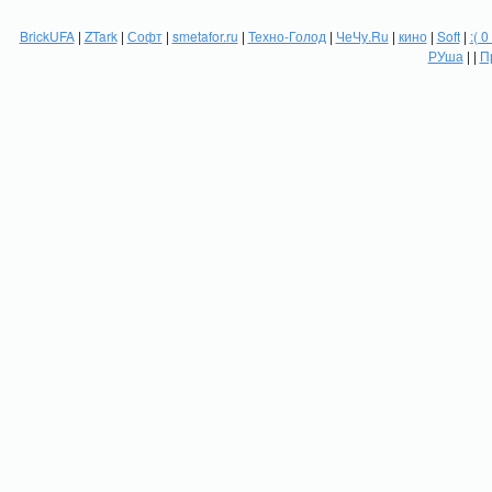
BrickUFA
|
ZTark
|
Софт
|
smetafor.ru
|
Техно-Голод
|
ЧеЧу.Ru
|
кино
|
Soft
|
:( 0
РУша
| |
П