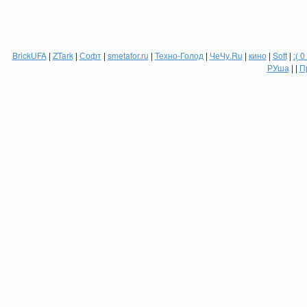
BrickUFA
|
ZTark
|
Софт
|
smetafor.ru
|
Техно-Голод
|
ЧеЧу.Ru
|
кино
|
Soft
|
:( 0
РУша
| |
П