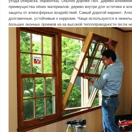
ухода (покраска, обработка). Обычно дороже ПВХ. Дерево-алюмин
преимущества обоих материалов: дерево внутри для эстетики и а
защиты от атмосферных воздействий. Самый дорогой вариант. Ал
долговечные, устойчивые к коррозии. Чаще используются в нежил
больших оконных проемов из-за высокой теплопроводности (если н