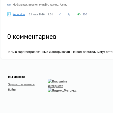
Мобильная
,
версия
,
онлайн
,
казино
,
Азино
livesvideo
21 мая 2026, 11:01
300
0
комментариев
Только зарегистрированные и авторизованные пользователи могут оста
Вы можете
Зарегистрироваться
Войти