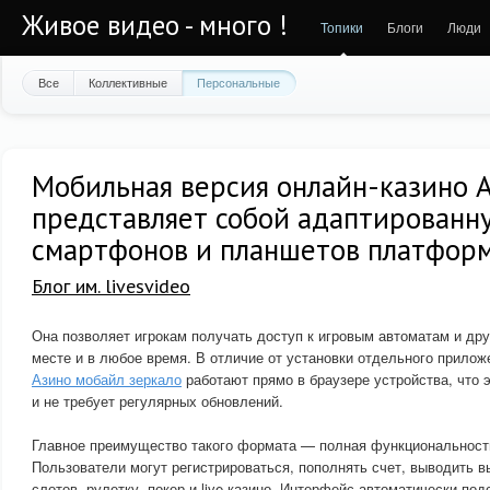
Живое видео - много !
Топики
Блоги
Люди
Все
Коллективные
Персональные
Мобильная версия онлайн-казино 
представляет собой адаптированн
смартфонов и планшетов платфор
Блог им. livesvideo
Она позволяет игрокам получать доступ к игровым автоматам и др
месте и в любое время. В отличие от установки отдельного прилож
Азино мобайл зеркало
работают прямо в браузере устройства, что 
и не требует регулярных обновлений.
Главное преимущество такого формата — полная функциональность
Пользователи могут регистрироваться, пополнять счет, выводить в
слотов, рулетку, покер и live-казино. Интерфейс автоматически по