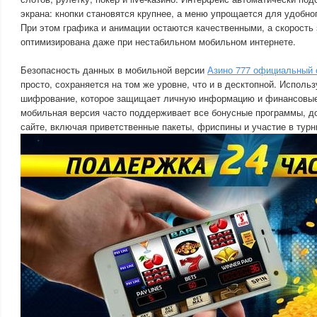
экрана: кнопки становятся крупнее, а меню упрощается для удобно
При этом графика и анимации остаются качественными, а скорость 
оптимизирована даже при нестабильном мобильном интернете.
Безопасность данных в мобильной версии
Азино 777 официальный 
просто, сохраняется на том же уровне, что и в десктопной. Исполь
шифрование, которое защищает личную информацию и финансовые 
мобильная версия часто поддерживает все бонусные программы, д
сайте, включая приветственные пакеты, фриспины и участие в турн