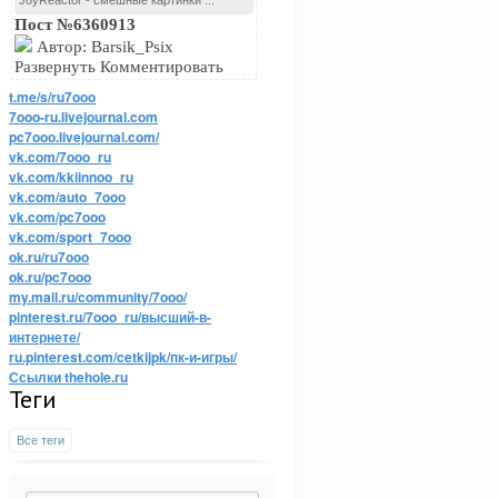
JoyReactor - смешные картинки ...
Пост №6360913
Автор: Barsik_Psix
Развернуть Комментировать
t.me/s/ru7ooo
7ooo-ru.livejournal.com
pc7ooo.livejournal.com/
vk.com/7ooo_ru
vk.com/kkiinnoo_ru
vk.com/auto_7ooo
vk.com/pc7ooo
vk.com/sport_7ooo
ok.ru/ru7ooo
ok.ru/pc7ooo
my.mail.ru/community/7ooo/
pinterest.ru/7ooo_ru/высший-в-
интернете/
ru.pinterest.com/cetkijpk/пк-и-игры/
Ссылки thehole.ru
Теги
Все теги