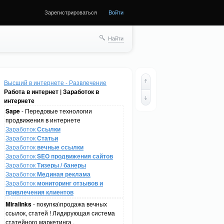
Зарегистрироваться
Войти
Найти
Высший в интернете - Развлечение
Работа в интернет | Заработок в
интернете
Sape
- Передовые технологии
продвижения в интернете
Заработок
Ссылки
Заработок
Статьи
Заработок
вечные ссылки
Заработок
SEO продвижения сайтов
Заработок
Тизеры / банеры
Заработок
Мединая реклама
Заработок
мониторинг отзывов и
привлечения клиентов
Miralinks
- покупка\продажа вечных
ссылок, статей ! Лидирующая система
статейного маркетинга .