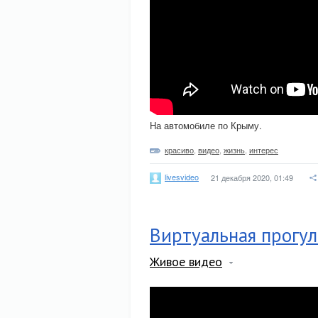
На автомобиле по Крыму.
красиво
,
видео
,
жизнь
,
интерес
livesvideo
21 декабря 2020, 01:49
Виртуальная прогул
Живое видео