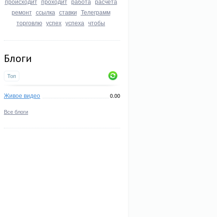
происходит
проходит
работа
расчета
ремонт
ссылка
ставки
Телеграмм
торговлю
успех
успеха
чтобы
Блоги
Топ
Живое видео
0.00
Все блоги