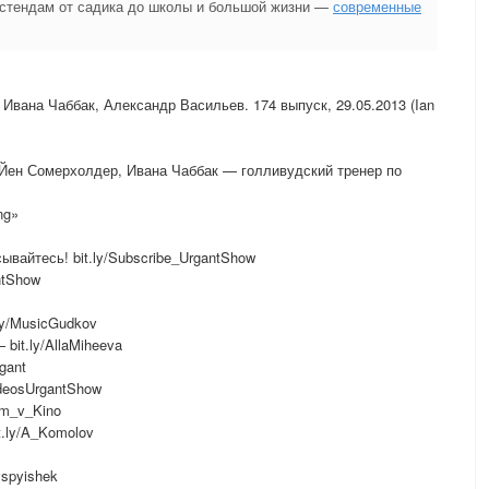
 стендам от садика до школы и большой жизни —
современные
Ивана Чаббак, Александр Васильев. 174 выпуск, 29.05.2013 (Ian
 Йен Сомерхолдер, Ивана Чаббак — голливудский тренер по
ng»
вайтесь! bit.ly/Subscribe_UrgantShow
ntShow
ly/MusicGudkov
bit.ly/AllaMiheeva
gant
deosUrgantShow
em_v_Kino
.ly/A_Komolov
vspyishek