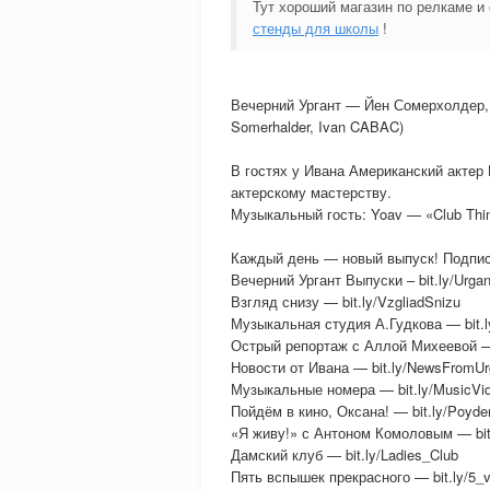
Тут хороший магазин по релкаме и
стенды для школы
!
Вечерний Ургант — Йен Сомерхолдер, 
Somerhalder, Ivan CABAC)
В гостях у Ивана Американский актeр
актерскому мастерству.
Музыкальный гость: Yoav — «Club Thi
Каждый день — новый выпуск! Подписы
Вечерний Ургант Выпуски – bit.ly/Urga
Взгляд снизу — bit.ly/VzgliadSnizu
Музыкальная студия А.Гудкова — bit.
Острый репортаж с Аллой Михеевой — 
Новости от Ивана — bit.ly/NewsFromUr
Музыкальные номера — bit.ly/MusicVi
Пойдём в кино, Оксана! — bit.ly/Poyd
«Я живу!» с Антоном Комоловым — bit
Дамский клуб — bit.ly/Ladies_Club
Пять вспышек прекрасного — bit.ly/5_