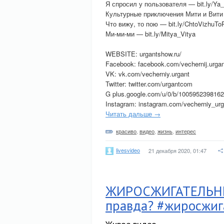
Я спросил у пользователя — bit.ly/Ya_
Культурные приключения Мити и Вити —
Что вижу, то пою — bit.ly/ChtoVizhuTo
Ми-ми-ми — bit.ly/Mitya_Vitya
WEBSITE: urgantshow.ru/
Facebook: facebook.com/vechernij.urgan
VK: vk.com/vecherniy.urgant
Twitter: twitter.com/urgantcom
G plus.google.com/u/0/b/10059523981
Instagram: instagram.com/vecherniy_urg
Читать дальше →
красиво
,
видео
,
жизнь
,
интерес
livesvideo
21 декабря 2020, 01:47
ЖИРОСЖИГАТЕЛЬНЫ
правда? #жиросжиг