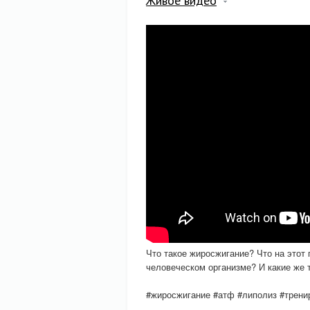
Живое видео
Что такое жиросжигание? Что на этот
человеческом организме? И какие же 
#жиросжигание #атф #липолиз #трени