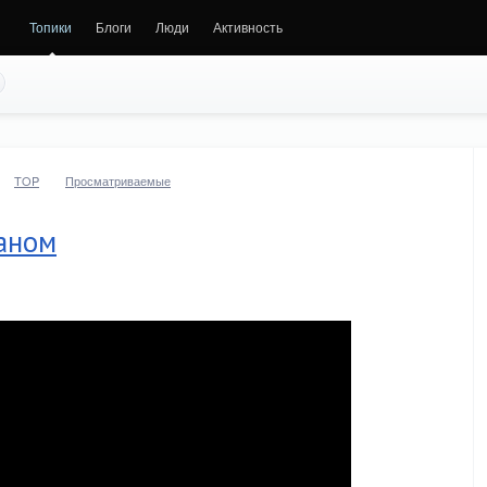
Топики
Блоги
Люди
Активность
TOP
Просматриваемые
аном