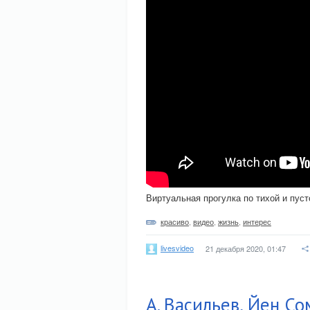
Виртуальная прогулка по тихой и пус
красиво
,
видео
,
жизнь
,
интерес
livesvideo
21 декабря 2020, 01:47
А. Васильев, Йен С