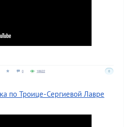
0
18622
0
ка по Троице-Сергиевой Лавре