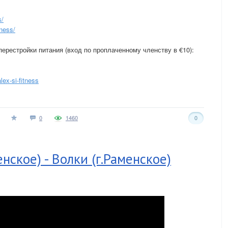
s/
ness/
перестройки питания (вход по проплаченному членству в €10):
lex-si-fitness
0
1460
0
нское) - Волки (г.Раменское)