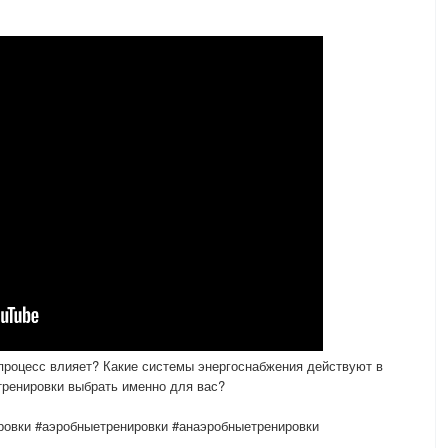
 процесс влияет? Какие системы энергоснабжения действуют в
тренировки выбрать именно для вас?
ровки #аэробныетренировки #анаэробныетренировки