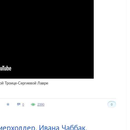
той Троице-Сергиевой Лавре
0
2390
0
омерхолдер, Ивана Чаббак.