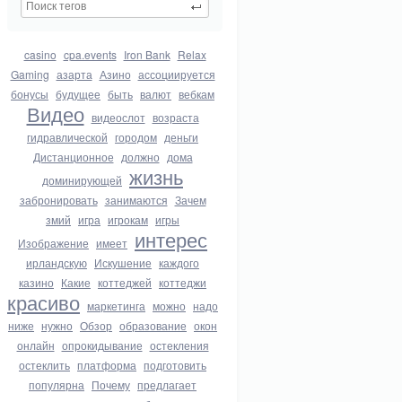
casino
cpa.events
Iron Bank
Relax
Gaming
азарта
Азино
ассоциируется
бонусы
будущее
быть
валют
вебкам
Видео
видеослот
возраста
гидравлической
городом
деньги
Дистанционное
должно
дома
жизнь
доминирующей
забронировать
занимаются
Зачем
змий
игра
игрокам
игры
интерес
Изображение
имеет
ирландскую
Искушение
каждого
казино
Какие
коттеджей
коттеджи
красиво
маркетинга
можно
надо
ниже
нужно
Обзор
образование
окон
онлайн
опрокидывание
остекления
остеклить
платформа
подготовить
популярна
Почему
предлагает