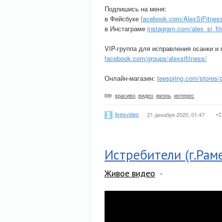
Подпишись на меня:
в Фейсбуке
facebook.com/AlexSiFitnes
в Инстаграме
instagram.com/alex_si_fit
VIP-группа для исправления осанки и 
facebook.com/groups/alexsifitness/
Онлайн-магазин:
teespring.com/stores/a
красиво
,
видео
,
жизнь
,
интерес
livesvideo
21 декабря 2020, 01:47
Истребители (г.Раме
Живое видео