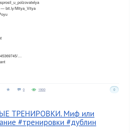
sprosil_u_polzovatelya
 bit.ly/Mitya_Vitya
Poyu
t
6245369745/…
ant
0
1900
0
Е ТРЕНИРОВКИ. Миф или
ание #тренировки #дублин