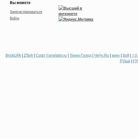
Вы можете
Зарегистрироваться
Войти
BrickUFA
|
ZTark
|
Софт
|
smetafor.ru
|
Техно-Голод
|
ЧеЧу.Ru
|
кино
|
Soft
|
:( 0
РУша
| |
П