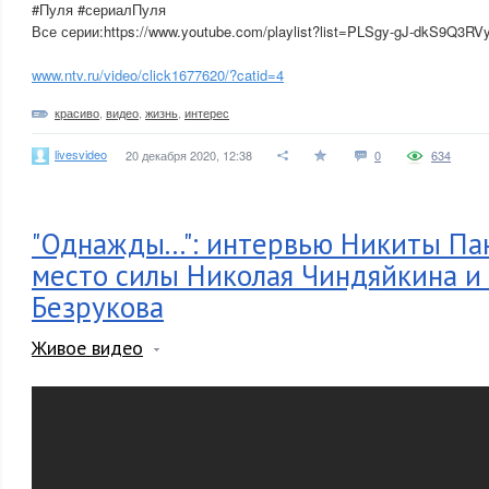
#Пуля #сериалПуля
Все серии:https://www.youtube.com/playlist?list=PLSgy-gJ-dkS9Q3
www.ntv.ru/video/click1677620/?catid=4
красиво
,
видео
,
жизнь
,
интерес
livesvideo
20 декабря 2020, 12:38
0
634
"Однажды...": интервью Никиты Па
место силы Николая Чиндяйкина и 
Безрукова
Живое видео