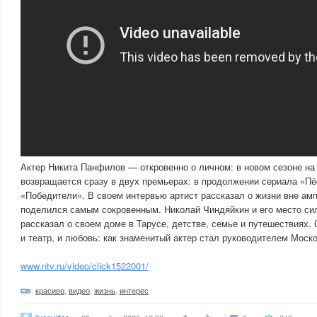
Актер Никита Панфилов — откровенно о личном: в новом сезоне н
возвращается сразу в двух премьерах: в продолжении сериала «Пё
«Победители». В своем интервью артист рассказал о жизни вне амп
поделился самым сокровенным. Николай Чиндяйкин и его место си
рассказал о своем доме в Тарусе, детстве, семье и путешествиях. 
и театр, и любовь: как знаменитый актер стал руководителем Моско
www.ntv.ru/video/click1522001/
красиво
,
видео
,
жизнь
,
интерес
livesvideo