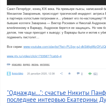
Санкт-Петербург, конец XIX века. На премьере пьесы, написанной
Михаилом Заварзиным, происходит трагический инцидент: актриса 
в партнера холостыми патронами и… убивает его по-настоящему! 
бывшие коллеги Заварзина — Виктор Роскевич и Николай Андронов
влюбленному в Варвару, Андронов берется ее защищать. Но чем б
делом, тем чаще приходит к выводу: у Варвары были и мотив к уби
подменить пистолет…
Все серии:
www.youtube.com/playlist?list=PLSgy-gJ-dkS85gjWzGYiJ
www.ntv.ru/video/click1733587/?catid=4
красиво
,
видео
,
жизнь
,
интерес
livesvideo
20 декабря 2020, 12:38
0
621
"Однажды...": счастье Никиты Пан
последнее интервью Екатерины Д