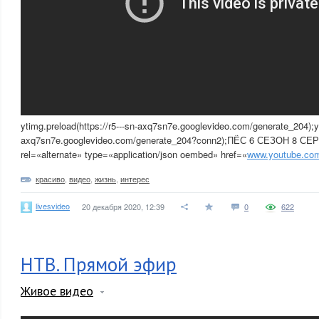
ytimg.preload(https://r5---sn-axq7sn7e.googlevideo.com/generate_204);yti
axq7sn7e.googlevideo.com/generate_204?conn2);ПЁС 6 СЕЗОН 8 СЕ
rel=«alternate» type=«application/json oembed» href=«
www.youtube.co
красиво
,
видео
,
жизнь
,
интерес
livesvideo
20 декабря 2020, 12:39
0
622
НТВ. Прямой эфир
Живое видео