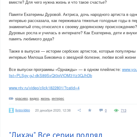
вместе? Для чего нужна жизнь и что такое счастье?
Памяти Екатерины Дуровой. Актриса, дочь народного артиста в одн
интервью рассказала, как переживала тяжелые голодные годы в п
знаменитый отец относился к своему дворянскому происхождению
Дуровых росла и училась в интернате? Как Екатерина, дети и внук
память любимого деда?
Также в выпуске — истории сербских артистов, которые популярны 
интервью Милоша Биковича о звездной болезни, любви всей жизни 
Все выпуски программы «Однажды» — в одном плейлисте:
www.you
list=PLSgy-gJ-dkS89SxQt0qVlOM31tz3QJhDb
www.ntv.ru/video/click1822801/?catid=4
красиво
,
видео
,
жизнь
,
интерес
livesvideo
20 декабря 2020, 12:38
0
713
"Лихач". Все серии подряд