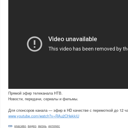
Прямой эфир телеканала НТВ.
Новости, передачи, сериалы и фильмы.
Для спонсоров канала — эфир в HD качестве с перемоткой до 12 ч
www.youtube.com/watch?v=RAu2CHekkiU
красиво
,
видео
,
жизнь
,
интерес