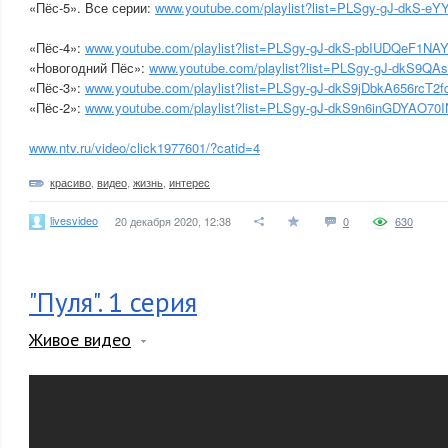
«Пёс-5». Все серии:
www.youtube.com/playlist?list=PLSgy-gJ-dkS-
«Пёс-4»:
www.youtube.com/playlist?list=PLSgy-gJ-dkS-pbIUDQeF1N
«Новогодний Пёс»:
www.youtube.com/playlist?list=PLSgy-gJ-dkS9Q
«Пёс-3»:
www.youtube.com/playlist?list=PLSgy-gJ-dkS9jDbkA656rcT2f
«Пёс-2»:
www.youtube.com/playlist?list=PLSgy-gJ-dkS9n6inGDYAO70
www.ntv.ru/video/click1977601/?catid=4
красиво
,
видео
,
жизнь
,
интерес
livesvideo
20 декабря 2020, 12:38
0
630
"Пуля". 1 серия
Живое видео