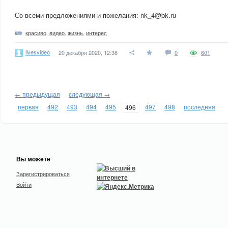
Со всеми предложениями и пожелания: nk_4@bk.ru
красиво
,
видео
,
жизнь
,
интерес
livesvideo
20 декабря 2020, 12:38
0
601
← предыдущая
следующая →
первая
492
493
494
495
497
498
последняя
496
Вы можете
Зарегистрироваться
Войти