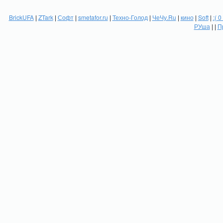
BrickUFA
|
ZTark
|
Софт
|
smetafor.ru
|
Техно-Голод
|
ЧеЧу.Ru
|
кино
|
Soft
|
:( 0
РУша
| |
П