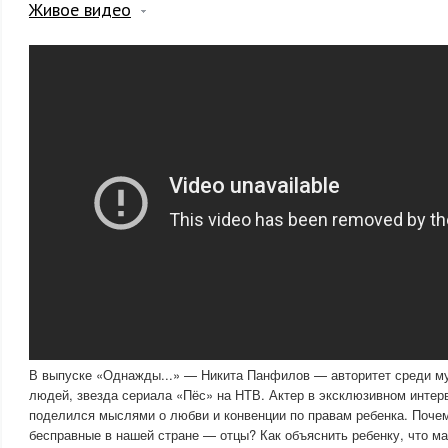
Живое видео
В выпуске «Однажды...» — Никита Панфилов — авторитет среди м
людей, звезда сериала «Пёс» на НТВ. Актер в эксклюзивном инте
поделился мыслями о любви и конвенции по правам ребенка. Почем
бесправные в нашей стране — отцы? Как объяснить ребенку, что м