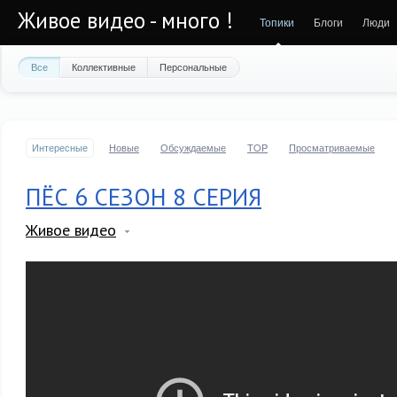
Живое видео - много !
Топики
Блоги
Люди
Все
Коллективные
Персональные
Интересные
Новые
Обсуждаемые
TOP
Просматриваемые
ПЁС 6 СЕЗОН 8 СЕРИЯ
Живое видео