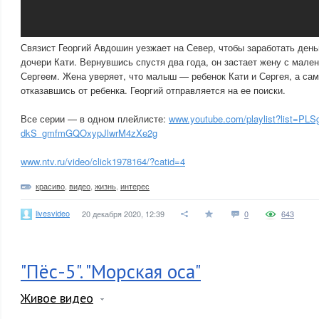
Связист Георгий Авдошин уезжает на Север, чтобы заработать ден
дочери Кати. Вернувшись спустя два года, он застает жену с мале
Сергеем. Жена уверяет, что малыш — ребенок Кати и Сергея, а сам
отказавшись от ребенка. Георгий отправляется на ее поиски.
Все серии — в одном плейлисте:
www.youtube.com/playlist?list=PLS
dkS_gmfmGQOxypJlwrM4zXe2g
www.ntv.ru/video/click1978164/?catid=4
красиво
,
видео
,
жизнь
,
интерес
livesvideo
20 декабря 2020, 12:39
0
643
"Пёс-5". "Морская оса"
Живое видео