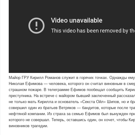
Майор ГРУ Кирилл Романов служит в горячих точках. Однажды ему
Николая Ефимова — человека, которого он считал виновным в смер
страшном пожаре. В телеграмме Ефимов пообещал сообщить Кири
преступника. На встрече с майором бывший заключенный рассказал,
не только мать Кирилла и основатель «Секста Ойл» Шипов, но и б
совершил один из братьев Ветряков — бандитов, которые после тр
нефтяной компании. Из страха за семью Ефимов был вынужден при
которого не совершал. Теперь, оставшись один, он хочет, чтобы К
виновников трагедии.