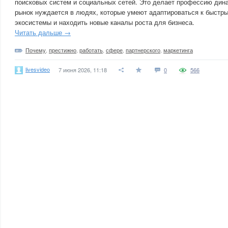
поисковых систем и социальных сетей. Это делает профессию дина
рынок нуждается в людях, которые умеют адаптироваться к быстр
экосистемы и находить новые каналы роста для бизнеса.
Читать дальше →
Почему
,
престижно
,
работать
,
сфере
,
партнерского
,
маркетинга
livesvideo
7 июня 2026, 11:18
0
566