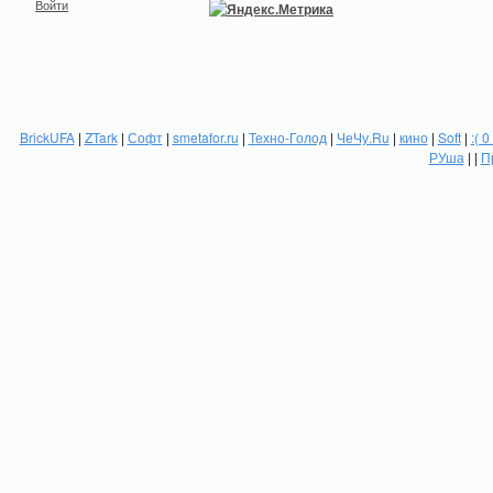
Войти
BrickUFA
|
ZTark
|
Софт
|
smetafor.ru
|
Техно-Голод
|
ЧеЧу.Ru
|
кино
|
Soft
|
:( 0
РУша
| |
П