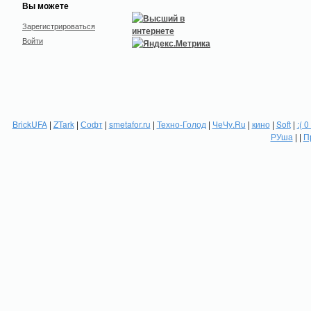
Вы можете
Зарегистрироваться
Войти
BrickUFA
|
ZTark
|
Софт
|
smetafor.ru
|
Техно-Голод
|
ЧеЧу.Ru
|
кино
|
Soft
|
:( 0
РУша
| |
П