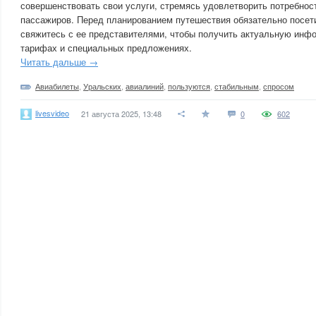
совершенствовать свои услуги, стремясь удовлетворить потребно
пассажиров. Перед планированием путешествия обязательно посет
свяжитесь с ее представителями, чтобы получить актуальную инф
тарифах и специальных предложениях.
Читать дальше →
Авиабилеты
,
Уральских
,
авиалиний
,
пользуются
,
стабильным
,
спросом
livesvideo
21 августа 2025, 13:48
0
602