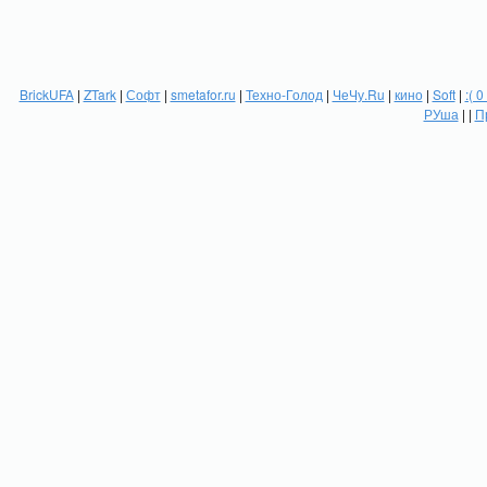
BrickUFA
|
ZTark
|
Софт
|
smetafor.ru
|
Техно-Голод
|
ЧеЧу.Ru
|
кино
|
Soft
|
:( 0
РУша
| |
П