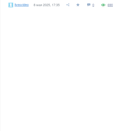
livesvideo
8 мая 2025, 17:35
0
690