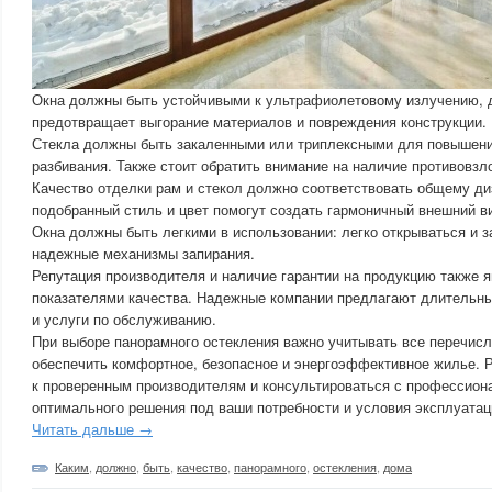
Окна должны быть устойчивыми к ультрафиолетовому излучению, д
предотвращает выгорание материалов и повреждения конструкции.
Стекла должны быть закаленными или триплексными для повышени
разбивания. Также стоит обратить внимание на наличие противовз
Качество отделки рам и стекол должно соответствовать общему д
подобранный стиль и цвет помогут создать гармоничный внешний в
Окна должны быть легкими в использовании: легко открываться и з
надежные механизмы запирания.
Репутация производителя и наличие гарантии на продукцию также
показателями качества. Надежные компании предлагают длительны
и услуги по обслуживанию.
При выборе панорамного остекления важно учитывать все перечисл
обеспечить комфортное, безопасное и энергоэффективное жилье. 
к проверенным производителям и консультироваться с профессион
оптимального решения под ваши потребности и условия эксплуатац
Читать дальше →
Каким
,
должно
,
быть
,
качество
,
панорамного
,
остекления
,
дома