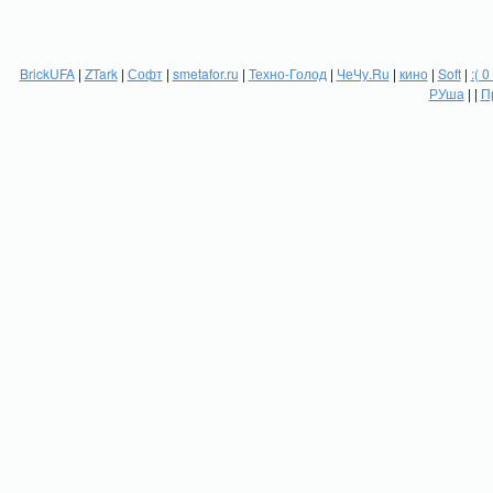
BrickUFA
|
ZTark
|
Софт
|
smetafor.ru
|
Техно-Голод
|
ЧеЧу.Ru
|
кино
|
Soft
|
:( 0
РУша
| |
П