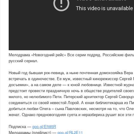
Мелодрама «Новогодний рейс» Все серии подряд. Российские фил
русский сериал.
Новый год бывшая рок-певица, а ныне почтенная домохозяйка Вера
встречать в одиночестве. Ее муж, известный кинорежиссер Сергей 
досъемки», а на самом деле — к юной любовнице. Известной журн
предстоит провести праздничную ночь в обществе родителей своег
милого, но нелюбимого Пети. Питерский архитектор Сергей Скворцо
соединиться со своей невестой Лорой. А юная библиотекарша из П
добиться любви Олега – сына Павловских, несмотря на то, что Оле
женат. Однако предновогодняя суета и неразбериха рушит все эти
Подписка —
goo.gl/Eft85R
Мелодрамы (плейлист) —
goo.gl/RL2E11