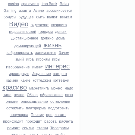
casino
cpa.events
Iron Bank
Relax
Gaming
азарта
Азино
ассоциируется
бонусы
будущее
быть
валют
вебкам
Видео
видеослот
возраста
гидравлической
городом
деньги
Дистанционное
должно
дома
жизнь
доминирующей
забронировать
занимаются
Зачем
змий
игра
игрокам
игры
интерес
Изображение
имеет
ирландскую
Искушение
каждого
казино
Какие
коттеджей
коттеджи
красиво
маркетинга
можно
надо
ниже
нужно
Обзор
образование
окон
онлайн
опрокидывание
остекления
остеклить
платформа
подготовить
популярна
Почему
предлагает
происходит
проходит
работа
расчета
ремонт
ссылка
ставки
Телеграмм
торговлю
успех
успеха
чтобы