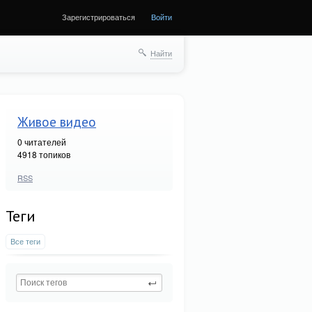
Зарегистрироваться
Войти
Найти
Живое видео
0
читателей
4918 топиков
RSS
Теги
Все теги