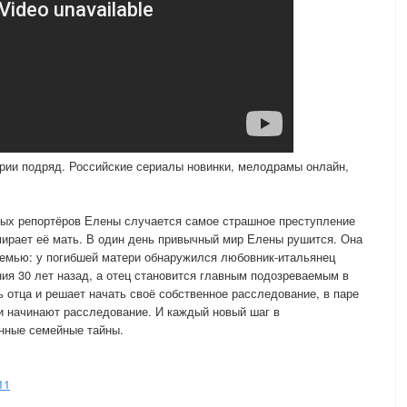
ии подряд. Российские сериалы новинки, мелодрамы онлайн,
ных репортёров Елены случается самое страшное преступление
ирает её мать. В один день привычный мир Елены рушится. Она
семью: у погибшей матери обнаружился любовник-итальянец
ния 30 лет назад, а отец становится главным подозреваемым в
ь отца и решает начать своё собственное расследование, в паре
и начинают расследование. И каждый новый шаг в
нные семейные тайны.
11