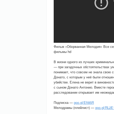
Фильм «Оборванная Мелодия» Все сер
фильмы hd
В жизни одного из лучших криминаль
— при загадочных обстоятельствах ум
понимает, что совсем не знала свою 
Донато, с которым у неё были отноше
убийстве. Елена не верит в виновност
с сыном Донато Антонио. Вместе геро
расследовании открывает им неожида
Подписка —
goo.gl/Eft85R
Мелодрамы (плейлист) —
goo.gl/RL2E