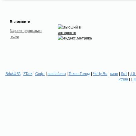
Вы можете
Зарегистрироваться
Войти
BrickUFA
|
ZTark
|
Софт
|
smetafor.ru
|
Техно-Голод
|
ЧеЧу.Ru
|
кино
|
Soft
|
:( 0
РУша
| |
П