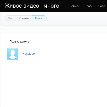
Живое видео - много !
Топики
Блоги
Люди
Все
Онлайн
Новые
Пользователь
livesvideo